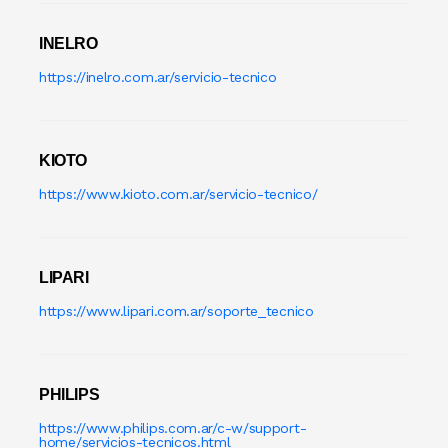
MEZCLADORA
INELRO
MICROONDA INDUSTRIAL
https://inelro.com.ar/servicio-tecnico
Minipimer
Multiprocesadora
KIOTO
https://www.kioto.com.ar/servicio-tecnico/
PANADERI
Panchera
LIPARI
PELADORA DE PAPA
https://www.lipari.com.ar/soporte_tecnico
Picadora
Plancha Grill
PHILIPS
https://www.philips.com.ar/c-w/support-
Porta Bobinas Doble
home/servicios-tecnicos.html