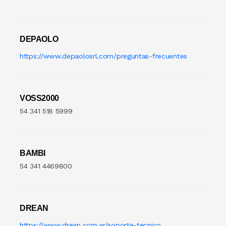
Rallador De Pan
DEPAOLO
RALLADOR DE QUES
https://www.depaolosrl.com/preguntas-frecuentes
Rebozadora De Milanesa
Selladora
VOSS2000
54 341 518 5999
Sierra Carnicera
Sobadora
BAMBI
Tiernizadora
54 341 4469800
ZORRA CARR
DREAN
https://www.drean.com.ar/soporte-tecnico