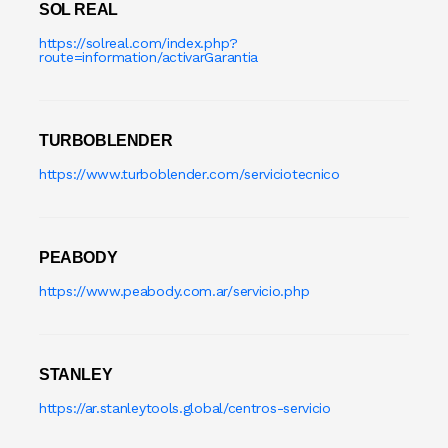
SOL REAL
GUANTE
https://solreal.com/index.php?
route=information/activarGarantia
Hamburguesera
HERVIDOR DE PAST
TURBOBLENDER
https://www.turboblender.com/serviciotecnico
Horno Industrial
IMPRESORA TIKE
PEABODY
Licuadora
https://www.peabody.com.ar/servicio.php
Lomitera
Lunchonette
STANLEY
https://ar.stanleytools.global/centros-servicio
Mesa De Trabajo