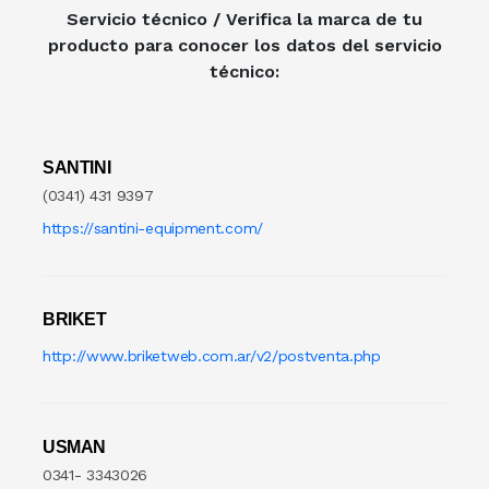
Servicio técnico / Verifica la marca de tu
producto para conocer los datos del servicio
Caja Monedera
Jarra Electrica
ESCALERA
técnico:
Carlitera
Licuadoras
GENERADORE
Carteles Led
Licuadoras
Hidrolavadora
SANTINI
(0341) 431 9397
CHANGO AUTOSERVICI
Maquinas De Coser
INFLADORES
https://santini-equipment.com/
Churrera / Rellenadora De
Minipimer
Lijadora
Cocina Industrial
Pavas / Jarras Electricas
Maquinas Y Herramientas
BRIKET
http://www.briketweb.com.ar/v2/postventa.php
CONSERVADORA DE HIEL
Planchas
Motoguada
CONTADORA BILLET
Procesadoras / Picadoras
Motosierra
USMAN
Cortador De Papa
Sandwichera
NIVEL LASE
0341- 3343026