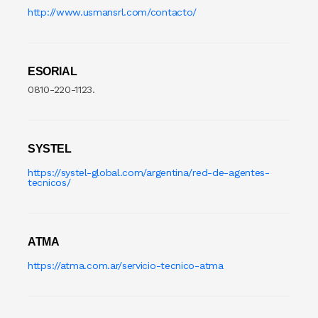
http://www.usmansrl.com/contacto/
Cortadora De Fiambre
Tostadoras
PISTOLAS DE CALO
Dispenser
WAFFLERA
Rotomartillo
ESORIAL
Embutidora
Sensitiva
0810-220-1123.
Envasadora Al Vacio
SET HERRAMIENT
EXHIBIDORES DE VIDRI
Sierras Circulares
SYSTEL
https://systel-global.com/argentina/red-de-agentes-
Exprimidoras / Jugueras
SIERRAS SABL
tecnicos/
Extractor
SOLDADOR
ATMA
FERMENTADORA
SOPLADOR
https://atma.com.ar/servicio-tecnico-atma
FILETEADOR
Taladro
Freidora