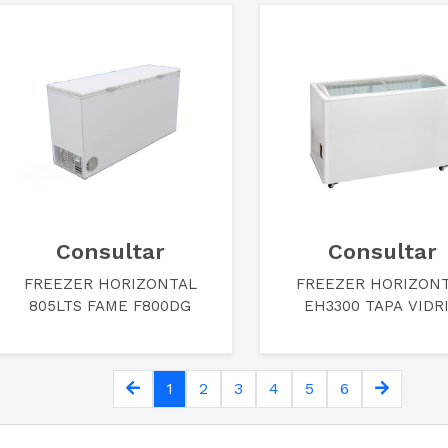
Consultar
Consultar
FREEZER HORIZONTAL
FREEZER HORIZON
805LTS FAME F800DG
EH3300 TAPA VIDR
BRIKET BL HC A1
1
2
3
4
5
6