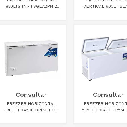
EXHIBIDORA VERTICAL
FREEZER EXHIBID
820LTS INR FSGEA2PN 2
VERTICAL 600LT BL
PUERTAS NEGRA
TEORA TEV600BT
Consultar
Consultar
FREEZER HORIZONTAL
FREEZER HORIZON
390LT FR4500 BRIKET HC
535LT BRIKET FR550
A2 KP TVI
HC A2