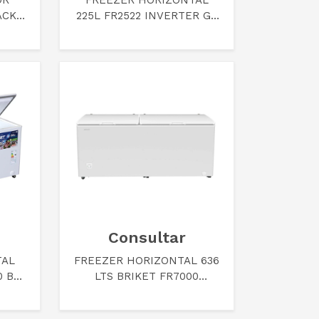
OR
FREEZER HORIZONTAL
ACK
225L FR2522 INVERTER GP
EN
BRIKET
Consultar
TAL
FREEZER HORIZONTAL 636
0 BL
LTS BRIKET FR7000
BLANCO