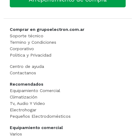
Cortadora De Fiambre
Tostadoras
PISTOLAS DE CALO
Dispenser
WAFFLERA
Rotomartillo
Comprar en grupoelectron.com.ar
Embutidora
Sensitiva
Soporte técnico
Termino y Condiciones
Corporativo
Envasadora Al Vacio
SET HERRAMIENT
Politica y Privacidad
EXHIBIDORES DE VIDRI
Sierras Circulares
Centro de ayuda
Contactanos
Exprimidoras / Jugueras
SIERRAS SABL
Recomendados
Equipamiento Comercial
Extractor
SOLDADOR
Climatización
Tv, Audio Y Video
FERMENTADORA
SOPLADOR
Electrohogar
Pequeños Electrodomésticos
FILETEADOR
Taladro
Equipamiento comercial
Varios
Freidora