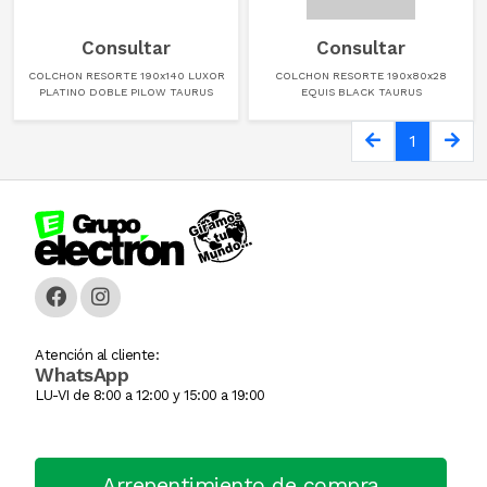
Consultar
Consultar
Caja Monedera
Jarra Electrica
ESCALERA
COLCHON RESORTE 190x140 LUXOR
COLCHON RESORTE 190x80x28
PLATINO DOBLE PILOW TAURUS
EQUIS BLACK TAURUS
Carlitera
Licuadoras
GENERADORE
1
Carteles Led
Licuadoras
Hidrolavadora
CHANGO AUTOSERVICI
Maquinas De Coser
INFLADORES
Churrera / Rellenadora De
Minipimer
Lijadora
Cocina Industrial
Pavas / Jarras Electricas
Maquinas Y Herramientas
CONSERVADORA DE HIEL
Planchas
Motoguada
Atención al cliente:
WhatsApp
LU-VI de 8:00 a 12:00 y 15:00 a 19:00
CONTADORA BILLET
Procesadoras / Picadoras
Motosierra
Cortador De Papa
Sandwichera
NIVEL LASE
Arrepentimiento de compra