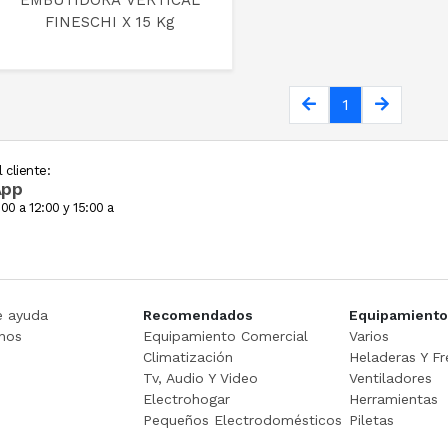
EMBUTIDORA VERTICAL
FINESCHI X 15 Kg
1
 cliente:
App
00 a 12:00 y 15:00 a
e ayuda
Recomendados
Equipamiento
nos
Equipamiento Comercial
Varios
Climatización
Heladeras Y Fr
Tv, Audio Y Video
Ventiladores
Electrohogar
Herramientas
Pequeños Electrodomésticos
Piletas