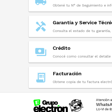
local_shipping
Obtené tu N° de Segui
Garantía y Service Téc
handyman
Consulta el
Crédito
payments
Conocé como
Facturación
receipt_long
Obtene copia de tu
Atención al
Whats
LU-VI de 8: