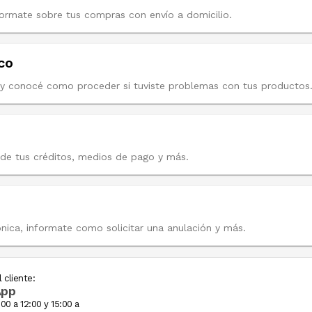
miento e informate sobre tus compras con envío a domicilio.
nico
 estado de tu garantía, y conocé como proceder si tuviste problemas con tus productos
 consultar el detalle de tus créditos, medios de pago y más.
 factura electrónica, informate como solicitar una anulación y más.
 cliente:
App
00 a 12:00 y 15:00 a