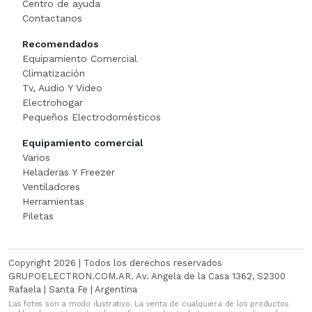
Centro de ayuda
Cortadora De Fiambre
Tostadoras
PISTOLAS DE CALO
Contactanos
Recomendados
Dispenser
WAFFLERA
Rotomartillo
Equipamiento Comercial
Climatización
Embutidora
Sensitiva
Tv, Audio Y Video
Electrohogar
Envasadora Al Vacio
SET HERRAMIENT
Pequeños Electrodomésticos
Equipamiento comercial
EXHIBIDORES DE VIDRI
Sierras Circulares
Varios
Heladeras Y Freezer
Exprimidoras / Jugueras
SIERRAS SABL
Ventiladores
Herramientas
Extractor
SOLDADOR
Piletas
FERMENTADORA
SOPLADOR
Copyright 2026 | Todos los derechos reservados
FILETEADOR
Taladro
GRUPOELECTRON.COM.AR. Av. Angela de la Casa 1362, S2300
Rafaela | Santa Fe | Argentina
Las fotos son a modo ilustrativo. La venta de cualquiera de los productos
Freidora