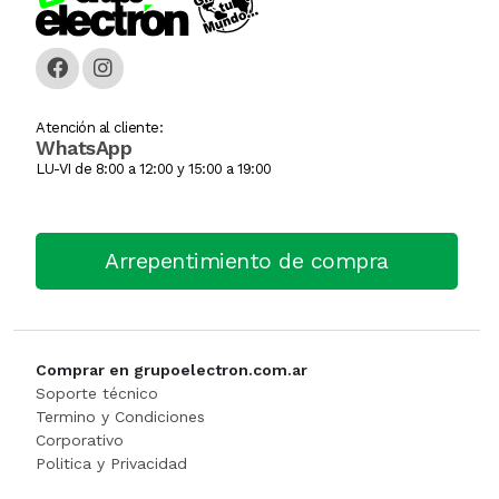
Caja Monedera
Jarra Electrica
ESCALERA
Carlitera
Licuadoras
GENERADORE
Atención al cliente:
WhatsApp
Carteles Led
Licuadoras
Hidrolavadora
LU-VI de 8:00 a 12:00 y 15:00 a 19:00
CHANGO AUTOSERVICI
Maquinas De Coser
INFLADORES
Arrepentimiento de compra
Churrera / Rellenadora De
Minipimer
Lijadora
Cocina Industrial
Pavas / Jarras Electricas
Maquinas Y Herramientas
CONSERVADORA DE HIEL
Planchas
Motoguada
Comprar en grupoelectron.com.ar
Soporte técnico
CONTADORA BILLET
Procesadoras / Picadoras
Motosierra
Termino y Condiciones
Corporativo
Politica y Privacidad
Cortador De Papa
Sandwichera
NIVEL LASE