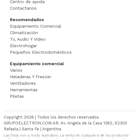
Centro de ayuda
Cortadora De Fiambre
Tostadoras
PISTOLAS DE CALO
Contactanos
Recomendados
Dispenser
WAFFLERA
Rotomartillo
Equipamiento Comercial
Climatización
Embutidora
Sensitiva
Tv, Audio Y Video
Electrohogar
Envasadora Al Vacio
SET HERRAMIENT
Pequeños Electrodomésticos
Equipamiento comercial
EXHIBIDORES DE VIDRI
Sierras Circulares
Varios
Heladeras Y Freezer
Exprimidoras / Jugueras
SIERRAS SABL
Ventiladores
Herramientas
Extractor
SOLDADOR
Piletas
FERMENTADORA
SOPLADOR
Copyright 2026 | Todos los derechos reservados
FILETEADOR
Taladro
GRUPOELECTRON.COM.AR. Av. Angela de la Casa 1362, S2300
Rafaela | Santa Fe | Argentina
Las fotos son a modo ilustrativo. La venta de cualquiera de los productos
Freidora