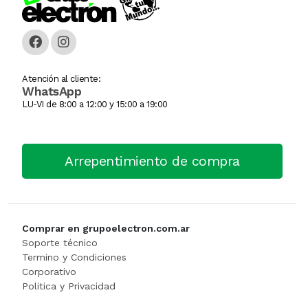
Caja Monedera
Jarra Electrica
ESCALERA
Carlitera
Licuadoras
GENERADORE
Atención al cliente:
WhatsApp
Carteles Led
Licuadoras
Hidrolavadora
LU-VI de 8:00 a 12:00 y 15:00 a 19:00
CHANGO AUTOSERVICI
Maquinas De Coser
INFLADORES
Arrepentimiento de compra
Churrera / Rellenadora De
Minipimer
Lijadora
Cocina Industrial
Pavas / Jarras Electricas
Maquinas Y Herramientas
CONSERVADORA DE HIEL
Planchas
Motoguada
Comprar en grupoelectron.com.ar
Soporte técnico
CONTADORA BILLET
Procesadoras / Picadoras
Motosierra
Termino y Condiciones
Corporativo
Politica y Privacidad
Cortador De Papa
Sandwichera
NIVEL LASE