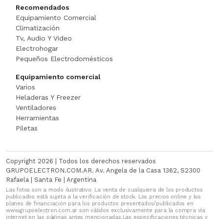
Recomendados
MEZCLADORA
Equipamiento Comercial
Climatización
MICROONDA INDUSTRIAL
Tv, Audio Y Video
Electrohogar
Minipimer
Pequeños Electrodomésticos
Equipamiento comercial
Multiprocesadora
Varios
Heladeras Y Freezer
PANADERI
Ventiladores
Herramientas
Panchera
Piletas
PELADORA DE PAPA
Copyright 2026 | Todos los derechos reservados
Picadora
GRUPOELECTRON.COM.AR. Av. Angela de la Casa 1362, S2300
Rafaela | Santa Fe | Argentina
Las fotos son a modo ilustrativo. La venta de cualquiera de los productos
Plancha Grill
publicados está sujeta a la verificación de stock. Los precios online y los
planes de financiación para los productos presentados/publicados en
www.grupoelectron.com.ar son válidos exclusivamente para la compra vía
Porta Bobinas Doble
internet en las páginas antes mencionadas.Las especificaciones técnicas y