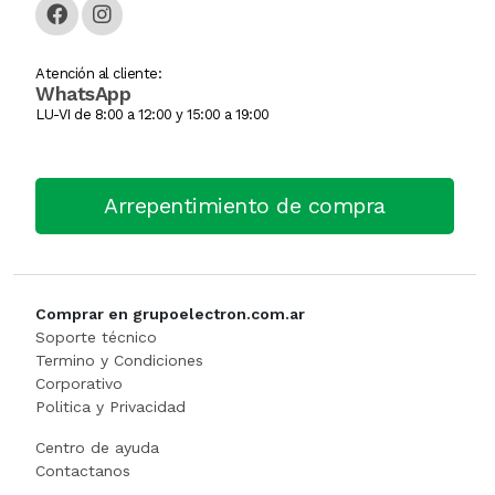
GUANTE
Atención al cliente:
WhatsApp
Hamburguesera
LU-VI de 8:00 a 12:00 y 15:00 a 19:00
HERVIDOR DE PAST
Horno Industrial
Arrepentimiento de compra
IMPRESORA TIKE
Licuadora
Comprar en grupoelectron.com.ar
Soporte técnico
Lomitera
Termino y Condiciones
Corporativo
Politica y Privacidad
Lunchonette
Centro de ayuda
Mesa De Trabajo
Contactanos