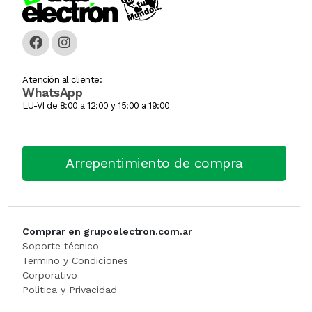
Caja Monedera
Jarra Electrica
ESCALERA
Carlitera
Licuadoras
GENERADORE
Atención al cliente:
WhatsApp
Carteles Led
Licuadoras
Hidrolavadora
LU-VI de 8:00 a 12:00 y 15:00 a 19:00
CHANGO AUTOSERVICI
Maquinas De Coser
INFLADORES
Arrepentimiento de compra
Churrera / Rellenadora De
Minipimer
Lijadora
Cocina Industrial
Pavas / Jarras Electricas
Maquinas Y Herramientas
CONSERVADORA DE HIEL
Planchas
Motoguada
Comprar en grupoelectron.com.ar
Soporte técnico
CONTADORA BILLET
Procesadoras / Picadoras
Motosierra
Termino y Condiciones
Corporativo
Politica y Privacidad
Cortador De Papa
Sandwichera
NIVEL LASE