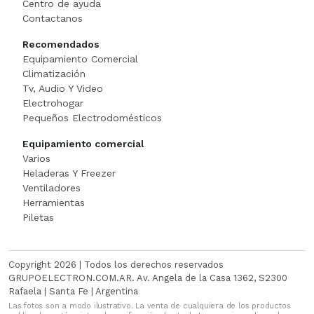
Centro de ayuda
Cortadora De Fiambre
Tostadoras
PISTOLAS DE CALO
Contactanos
Recomendados
Dispenser
WAFFLERA
Rotomartillo
Equipamiento Comercial
Climatización
Embutidora
Sensitiva
Tv, Audio Y Video
Electrohogar
Envasadora Al Vacio
SET HERRAMIENT
Pequeños Electrodomésticos
Equipamiento comercial
EXHIBIDORES DE VIDRI
Sierras Circulares
Varios
Heladeras Y Freezer
Exprimidoras / Jugueras
SIERRAS SABL
Ventiladores
Herramientas
Extractor
SOLDADOR
Piletas
FERMENTADORA
SOPLADOR
Copyright 2026 | Todos los derechos reservados
FILETEADOR
Taladro
GRUPOELECTRON.COM.AR. Av. Angela de la Casa 1362, S2300
Rafaela | Santa Fe | Argentina
Las fotos son a modo ilustrativo. La venta de cualquiera de los productos
Freidora