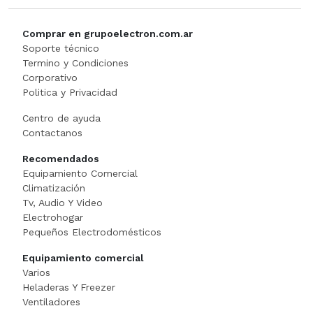
MEZCLADORA
Comprar en grupoelectron.com.ar
MICROONDA INDUSTRIAL
Soporte técnico
Termino y Condiciones
Minipimer
Corporativo
Politica y Privacidad
Multiprocesadora
Centro de ayuda
Contactanos
PANADERI
Recomendados
Equipamiento Comercial
Panchera
Climatización
Tv, Audio Y Video
PELADORA DE PAPA
Electrohogar
Pequeños Electrodomésticos
Picadora
Equipamiento comercial
Varios
Plancha Grill
Heladeras Y Freezer
Ventiladores
Porta Bobinas Doble