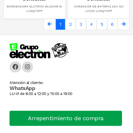
BORDEADORA ELCTRICA BL12008 W
CARGADOR DE BATERAS 20A 12V
LUSQTOFF
LCC20 LUSQTOFF
GUANTE
1
2
3
4
5
6
Hamburguesera
HERVIDOR DE PAST
Horno Industrial
IMPRESORA TIKE
Licuadora
Atención al cliente:
WhatsApp
LU-VI de 8:00 a 12:00 y 15:00 a 19:00
Lomitera
Lunchonette
Arrepentimiento de compra
Mesa De Trabajo