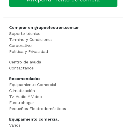
Cortadora De Fiambre
Tostadoras
PISTOLAS DE CALO
Dispenser
WAFFLERA
Rotomartillo
Comprar en grupoelectron.com.ar
Embutidora
Sensitiva
Soporte técnico
Termino y Condiciones
Corporativo
Envasadora Al Vacio
SET HERRAMIENT
Politica y Privacidad
EXHIBIDORES DE VIDRI
Sierras Circulares
Centro de ayuda
Contactanos
Exprimidoras / Jugueras
SIERRAS SABL
Recomendados
Equipamiento Comercial
Extractor
SOLDADOR
Climatización
Tv, Audio Y Video
FERMENTADORA
SOPLADOR
Electrohogar
Pequeños Electrodomésticos
FILETEADOR
Taladro
Equipamiento comercial
Varios
Freidora