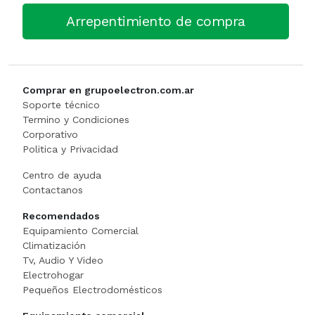
Arrepentimiento de compra
Caja Monedera
Jarra Electrica
ESCALERA
Carlitera
Licuadoras
GENERADORE
Comprar en grupoelectron.com.ar
Carteles Led
Licuadoras
Hidrolavadora
Soporte técnico
Termino y Condiciones
CHANGO AUTOSERVICI
Maquinas De Coser
INFLADORES
Corporativo
Politica y Privacidad
Churrera / Rellenadora De
Minipimer
Lijadora
Centro de ayuda
Contactanos
Cocina Industrial
Pavas / Jarras Electricas
Maquinas Y Herramientas
Recomendados
CONSERVADORA DE HIEL
Planchas
Motoguada
Equipamiento Comercial
Climatización
Tv, Audio Y Video
CONTADORA BILLET
Procesadoras / Picadoras
Motosierra
Electrohogar
Pequeños Electrodomésticos
Cortador De Papa
Sandwichera
NIVEL LASE