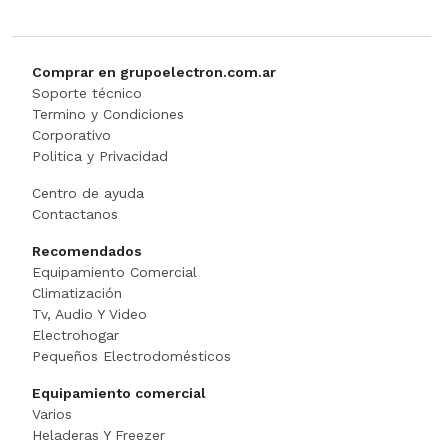
GUANTE
Comprar en grupoelectron.com.ar
Hamburguesera
Soporte técnico
Termino y Condiciones
Corporativo
HERVIDOR DE PAST
Politica y Privacidad
Horno Industrial
Centro de ayuda
Contactanos
IMPRESORA TIKE
Recomendados
Equipamiento Comercial
Licuadora
Climatización
Tv, Audio Y Video
Lomitera
Electrohogar
Pequeños Electrodomésticos
Lunchonette
Equipamiento comercial
Varios
Mesa De Trabajo
Heladeras Y Freezer