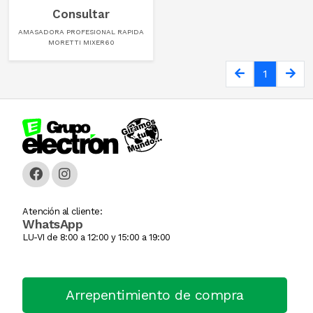
Consultar
Cortadora De Fiambre
Tostadoras
PISTOLAS DE CALO
AMASADORA PROFESIONAL RAPIDA
MORETTI MIXER60
Dispenser
WAFFLERA
Rotomartillo
1
Embutidora
Sensitiva
Envasadora Al Vacio
SET HERRAMIENT
EXHIBIDORES DE VIDRI
Sierras Circulares
Exprimidoras / Jugueras
SIERRAS SABL
Extractor
SOLDADOR
Atención al cliente:
WhatsApp
LU-VI de 8:00 a 12:00 y 15:00 a 19:00
FERMENTADORA
SOPLADOR
FILETEADOR
Taladro
Arrepentimiento de compra
Freidora